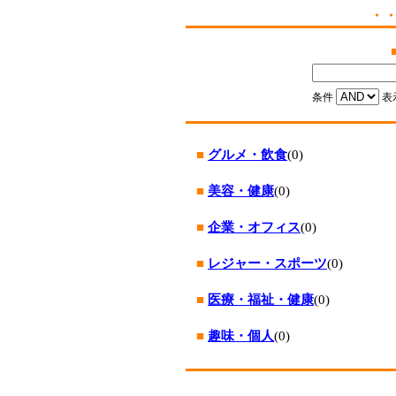
・
条件
表
■
グルメ・飲食
(0)
■
美容・健康
(0)
■
企業・オフィス
(0)
■
レジャー・スポーツ
(0)
■
医療・福祉・健康
(0)
■
趣味・個人
(0)